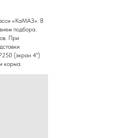
асси «КаМАЗ». В
вием подбора.
ов. При
адставки
250 (экран 4")
и корма.