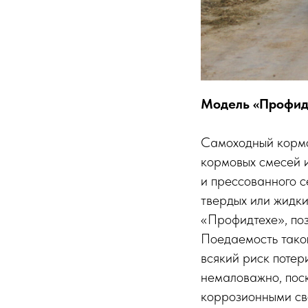
Модель «Профид
Самоходный кормо
кормовых смесей и
и прессованного с
твердых или жидки
«Профидтехе», по
Поедаемость тако
всякий риск потер
немаловажно, пос
коррозионными сво