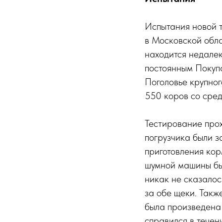
Испытания новой 
в Московской обла
находится недалек
постоянным Покупа
Поголовье крупного
550 коров со сред
Тестирование прох
погрузчика были з
приготовления кор
шумной машины бы
никак не сказало
за обе щеки. Такж
была произведена
справился в тече