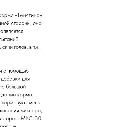
ферме «Бунятино»
дной стороны, она
маявляется
пытаний.
ячи голов, в т.ч.
ля с помощью
 добавки для
ние большой
оедании корма
ю кормовую смесь
ешивания миксера,
 которого МКС-30
уровень