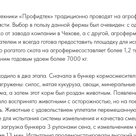
техники «Профидтех» традиционно проводят на агро
сти. Выбор в пользу данной фермы был очевиден: с о
о от завода компании в Чехове, а с другой, агрофер
телем и всегда готова предоставить площадку для ис
 рогатого скота на агрофермесоставляет более 1,2 тыс
ним годовым удоем более 7000 кг.
одило в два этапа. Сначала в бункер кормосмесите
агружены: силос, мятая кукуруза, овощи, минеральные
ма, а затем этот корм был роздан животным. Появле
ло воспринято животными с осторожностью, но на п
сь. Животные с удовольствием уплетали перемешанну
е для испытания системы измельчения и качества см
 загрузка бункера 3 рулонами сена, с измельчением
ние 13 мин. Испытания продемонстрировали высокий 