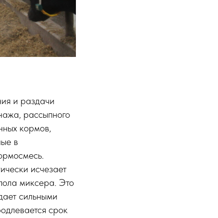
ия и раздачи
нажа, рассыпного
нных кормов,
ные в
ормосмесь.
ически исчезает
 пола миксера. Это
дает сильными
родлевается срок