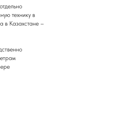
отдельно
ную технику в
ка в Казахстане –
дственно
метрам
фере