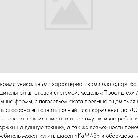
освоими уникальными характеристиками благодаря бо
одительной шнековой системой, модель «Профидтех
ьшие фермы, с поголовьем скота превышающем тысячу
ь способна выполнить полный цикл кормления до 700
есована в своих клиентах и поэтому активно работа
ержки на данную технику, а так же возможности прио
требитель может купить шасси «КаМАЗ» и оборудован