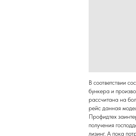
В соответствии с
бункера и произв
рассчитана на бол
рейс данная модел
Профидтех заинтер
получения господд
лизинг. А пока по