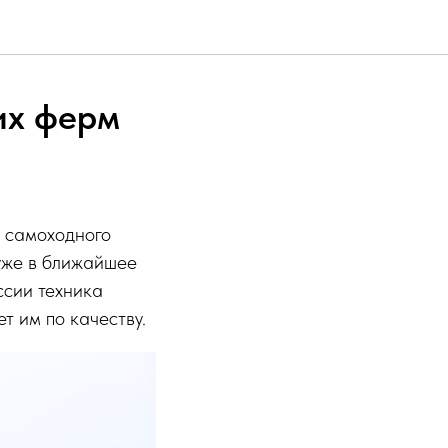
их ферм
 самоходного
уже в ближайшее
ссии техника
т им по качеству.