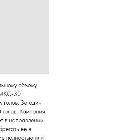
льшому объему
» МКС-30
 голов. За один
 голов. Компания
ет в направлении
бретать ее в
ие полностью или