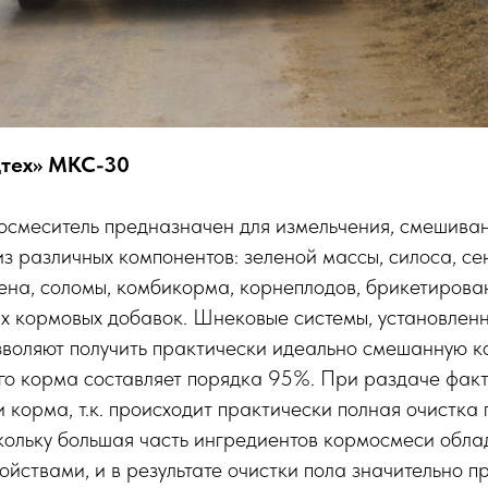
тех» МКС-30
смеситель предназначен для измельчения, смешиван
з различных компонентов: зеленой массы, силоса, се
ена, соломы, комбикорма, корнеплодов, брикетирова
х кормовых добавок. Шнековые системы, установлен
зволяют получить практически идеально смешанную к
го корма составляет порядка 95%. При раздаче факт
и корма, т.к. происходит практически полная очистка
кольку большая часть ингредиентов кормосмеси обла
йствами, и в результате очистки пола значительно п