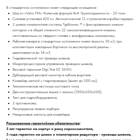
В стандартном исполнении имеет следующее оснащение:
Шасси «Volvo FM». Колесная формула 8х4. Грузоподъемность - 20 тонн.
Силовая установка 420 л.с. Автоматическая 12-ступенчатая коробка передач.
2 шнека-измельчителя системы Турбомикс ® с фиксированным нижним
контуром и в общей сложности 22 самозатачивающимися ножами,
изготовленными из твёрдого сплава с вольфрамовым напылением;
Рабочая камера в стандартном исполнении имеет ёмкость 30 м3, при
комплектации накладным бортиком из высокопрочной резины -
увеличивается до 34 м3;
Гидравлический тип привода шнеков;
Микропроцессорное управление приводом шнеков;
Весовой терминал Digi-Star EZ 3610V;
Дублирующий весовой монитор в кабине водителя
Конвейер цепной с гидроприводом (вылет до 500 мм);
Технологическая лестница мостового типа;
Два инструментальных ящика с замком (1000х500х500);
Тент для гидрооборудования;
2 противоножа;
Регулируемое лезвие подбора.
Неодимовые магниты для конвейера;
Расширенные гарантийные обязательства
:
5 лет гарантии на корпус и раму кормосмесителя,
3 года гарантии на шнеки и планетарные редуктора - приводы шнеков,