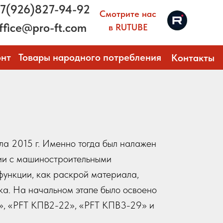
7(926)827-94-92
Смотрите нас
ffice@pro-ft.com
в RUTUBE
онт
Товары народного потребления
Контакты
ла 2015 г. Именно тогда был налажен
ции с машиностроительными
функции, как раскрой материала,
ка. На начальном этапе было освоено
8», «PFT КПВ2-22», «PFT КПВ3-29» и