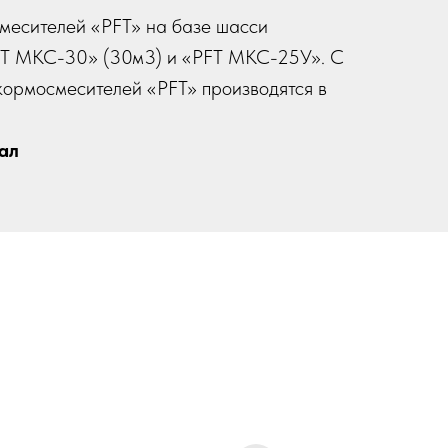
месителей «PFT» на базе шасси
FT МКС-30» (30м3) и «PFT МКС-25У». С
кормосмесителей «PFT» производятся в
ал