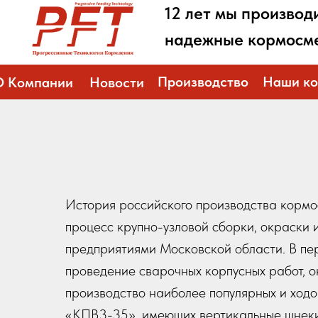
12 лет мы производ
надежные кормосме
Производство
Наши ко
О Компании
Новости
История российского производства кормос
процесс крупно-узловой сборки, окраски 
предприятиями Московской области. В пе
проведение сварочных корпусных работ, 
производство наиболее популярных и ход
«КПВ3-35», имеющих вертикальные шнеки