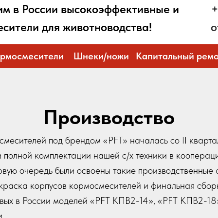
им в России высокоэффективные и
+
сители для животноводства!
o
рмосмесители
Шнеки/ножи
Капитальный рем
Производство
месителей под брендом «PFT» началась со II кварта
и полной комплектации нашей с/х техники в коопера
рвую очередь были освоены такие производственные 
окраска корпусов кормосмесителей и финальная сбор
овых в России моделей «PFT КПВ2-14», «PFT КПВ2-1
.